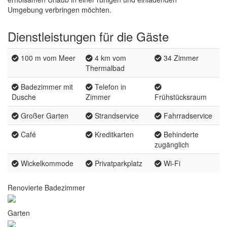
Umgebung verbringen möchten.
Dienstleistungen für die Gäste
100 m vom Meer
4 km vom
34 Zimmer
Thermalbad
Badezimmer mit
Telefon in
Dusche
Zimmer
Frühstücksraum
Großer Garten
Strandservice
Fahrradservice
Café
Kreditkarten
Behinderte
zugänglich
Wickelkommode
Privatparkplatz
Wi-Fi
Renovierte Badezimmer
Garten