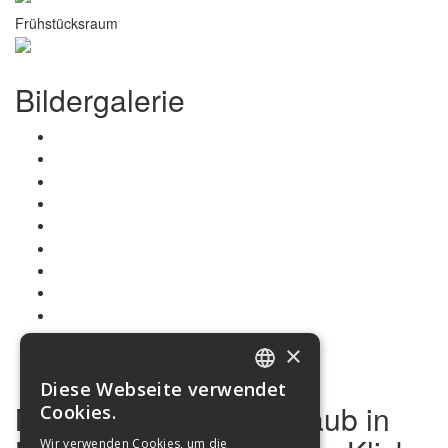
Frühstücksraum
Bildergalerie
×
Diese Webseite verwendet
ITALIAN
Möchten Sie Ihren Urlaub in
Cookies.
ENGLISH
Wir verwenden Cookies, um die